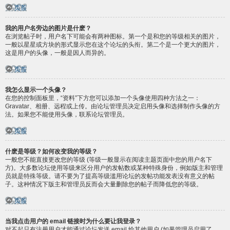
页首
我的用户名旁边的图片是什麽？
在浏览帖子时，用户名下可能会有两种图标。第一个是和您的等级相关的图片，
一般以星星或方块的形式显示您在这个论坛的头衔。第二个是一个更大的图片，
这是用户的头像，一般是因人而异的。
页首
我怎么显示一个头像？
在您的控制面板里，“资料”下方您可以添加一个头像使用四种方法之一：
Gravatar、相册、远程或上传。由论坛管理员决定启用头像和选择制作头像的方
法。如果您不能使用头像，联系论坛管理员。
页首
什麽是等级？如何改变我的等级？
一般您不能直接更改您的等级 (等级一般显示在阅读主题页面中您的用户名下
方)。大多数论坛使用等级来区分用户的发帖数或某种特殊身份，例如版主和管理
员就是特殊等级。请不要为了提高等级滥用论坛的发帖功能发表没有意义的帖
子。这种情况下版主和管理员反而会大量删除您的帖子而降低您的等级。
页首
当我点击用户的 email 链接时为什么要让我登录？
对不起只有注册用户才能通过论坛发送 email 给其他用户 (如果管理员启用了