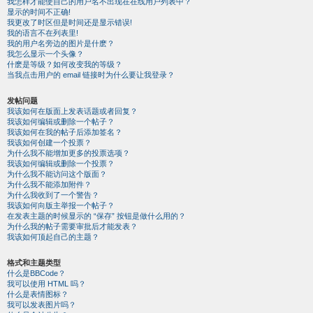
我怎样才能使自己的用户名不出现在在线用户列表中？
显示的时间不正确!
我更改了时区但是时间还是显示错误!
我的语言不在列表里!
我的用户名旁边的图片是什麽？
我怎么显示一个头像？
什麽是等级？如何改变我的等级？
当我点击用户的 email 链接时为什么要让我登录？
发帖问题
我该如何在版面上发表话题或者回复？
我该如何编辑或删除一个帖子？
我该如何在我的帖子后添加签名？
我该如何创建一个投票？
为什么我不能增加更多的投票选项？
我该如何编辑或删除一个投票？
为什么我不能访问这个版面？
为什么我不能添加附件？
为什么我收到了一个警告？
我该如何向版主举报一个帖子？
在发表主题的时候显示的 “保存” 按钮是做什么用的？
为什么我的帖子需要审批后才能发表？
我该如何顶起自己的主题？
格式和主题类型
什么是BBCode？
我可以使用 HTML 吗？
什么是表情图标？
我可以发表图片吗？