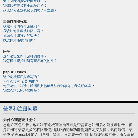
为什么我的搜索返回空白！？
我该如何查找某个成员用户？
我该如何查找我发表的帖子和主题？
主题订阅和收藏
收藏和订阅有什么区别？
我该如何收藏或订阅主题？
我怎么订阅特定的板块？
我怎样才能取消订阅？
附件
这个论坛允许什么样的附件？
我怎样才能找到所有我发布的附件？
phpBB Issues
这个论坛程序是谁写的？
为什么没有 某某 功能？
对于论坛上诽谤，脏话和其他触及法律的事务，我该联络谁？
我怎么联系论坛管理员？
登录和注册问题
为什么我需要注册？
您也许不必注册，这取决于论坛管理员设置是否需要您注册后才能发表帖子。但
是注册将给您更多的权限来使用额外的论坛功能例如自定义头像，站内短信，给
好友发送email和加入用户组，等等。只需要一点点时间就能完成注册，所以建议