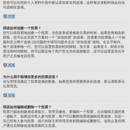
您也可以在您的个人资料中选中默认添加签名档选项，这样每次发帖时就会自动
勾选相应选项。
页首
我该如何创建一个投票？
您可以很容易地创建一个投票，当您发表或者修改文章的时候，如果您有相应的
权限，您可以在页面下方看到一个 “添加投票” 的表单。您需要为投票输入一个标
题和至少两个选项 (在问题栏中填写问题并点击 “添加选项” 按钮。在文字框内，
每个选项单独一行。您可以设置投票的时间限制，按天算，如果是 0，则表示投
票没有时间限制。您可以限定每个用户所允许的选择数目，还可以设置是否允许
用户之后修改其投票。
页首
为什么我不能增加更多的投票选项？
论坛管理员规定了投票选项的数量。如果您觉得需要更多的选项，那么请联系论
坛管理员。
页首
我该如何编辑或删除一个投票？
投票只能由创建者或者版主，管理员修改。要编辑一个投票，点击编辑主题的第
一篇帖子。如果还没有人参与投票，用户可以删除投票或编辑投票选项，但是一
旦已经有人参与投票，就只有版主和管理员有权限编辑或删除它。这防止某些用
户通过后期修改选项歪曲民主意愿。