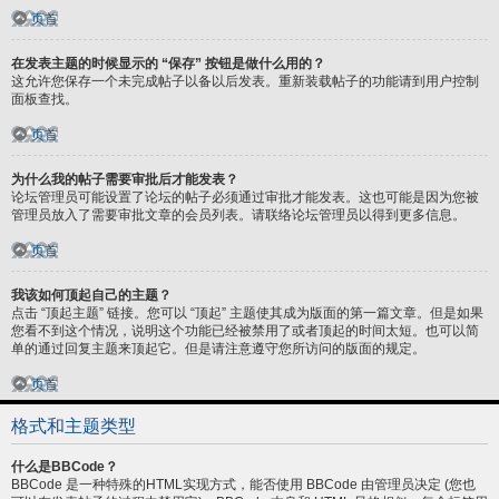
页首
在发表主题的时候显示的 “保存” 按钮是做什么用的？
这允许您保存一个未完成帖子以备以后发表。重新装载帖子的功能请到用户控制
面板查找。
页首
为什么我的帖子需要审批后才能发表？
论坛管理员可能设置了论坛的帖子必须通过审批才能发表。这也可能是因为您被
管理员放入了需要审批文章的会员列表。请联络论坛管理员以得到更多信息。
页首
我该如何顶起自己的主题？
点击 “顶起主题” 链接。您可以 “顶起” 主题使其成为版面的第一篇文章。但是如果
您看不到这个情况，说明这个功能已经被禁用了或者顶起的时间太短。也可以简
单的通过回复主题来顶起它。但是请注意遵守您所访问的版面的规定。
页首
格式和主题类型
什么是BBCode？
BBCode 是一种特殊的HTML实现方式，能否使用 BBCode 由管理员决定 (您也