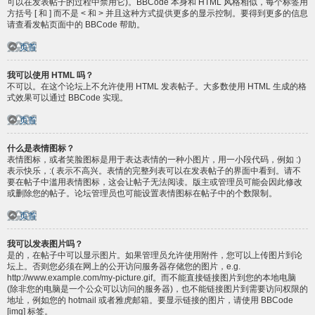
可以在发表帖子的过程中禁用它)。BBCode 本身和 HTML 风格相似，每个标签用
方括号 [ 和 ] 而不是 < 和 > 并且这种方式提供更多的显示控制。要得到更多的信息
请查看发帖页面中的 BBCode 帮助。
页首
我可以使用 HTML 吗？
不可以。在这个论坛上不允许使用 HTML 发表帖子。大多数使用 HTML 生成的格
式效果可以通过 BBCode 实现。
页首
什么是表情图标？
表情图标，或者笑脸图标是用于表达表情的一种小图片，用一小段代码，例如 :)
表示快乐，:( 表示不高兴。表情的完整列表可以在发表帖子的界面中看到。请不
要在帖子中滥用表情图标，这会让帖子无法阅读。版主或管理员可能会因此修改
或删除您的帖子。论坛管理员也可能设置表情图标在帖子中的个数限制。
页首
我可以发表图片吗？
是的，在帖子中可以显示图片。如果管理员允许使用附件，您可以上传图片到论
坛上。否则您必须在网上的公开访问服务器存储您的图片，e.g.
http://www.example.com/my-picture.gif。而不能直接链接图片到您的本地电脑
(除非您的电脑是一个公众可以访问的服务器)，也不能链接图片到需要访问权限的
地址，例如您的 hotmail 或者雅虎邮箱。要显示链接的图片，请使用 BBCode
[img] 标签。