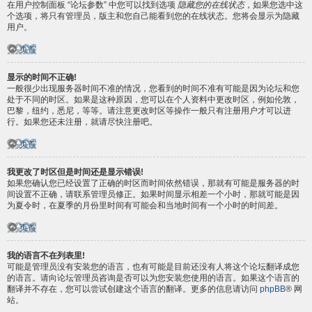
在用户控制面板 “论坛参数” 中您可以找到选项
隐藏您的在线状态
，如果您选中这
个选项，将只有管理员，版主和您自己能看到您的在线状态。您将会显示为隐藏
用户。
页首
显示的时间不正确!
一般很少出现服务器时间不准的情况，您看到的时间不准有可能是因为论坛和您
处于不同的时区。如果是这种原因，您可以在个人资料中更改时区，例如伦敦，
巴黎，纽约，悉尼，等等。请注意更改时区等操作一般只有注册用户才可以进
行。如果您还未注册，就请尽快注册吧。
页首
我更改了时区但是时间还是显示错误!
如果您确认您已经设置了正确的时区而时间依然错误，那就有可能是服务器的时
间设置不正确，请联系管理员修正。如果时间显示相差一个小时，那就可能是因
为夏令时，在夏季的月份里时间有可能会和当地时间有一个小时的时间差。
页首
我的语言不在列表里!
可能是管理员没有安装您的语言，也有可能是目前还没有人将这个论坛翻译成您
的语言。请向论坛管理员咨询是否可以为您安装您使用的语言。如果这个语言的
翻译并不存在，您可以尝试创建这个语言的翻译。更多的信息请访问
phpBB
® 网
站。