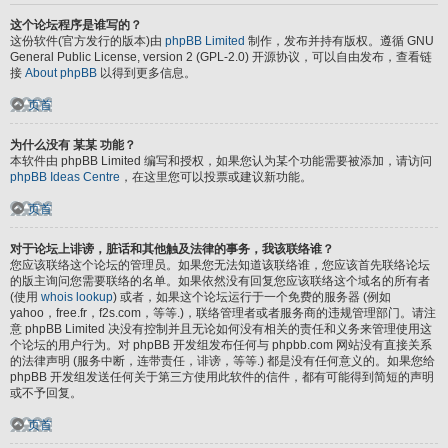
这个论坛程序是谁写的？
这份软件(官方发行的版本)由
phpBB Limited
制作，发布并持有版权。遵循 GNU
General Public License, version 2 (GPL-2.0) 开源协议，可以自由发布，查看链
接
About phpBB
以得到更多信息。
页首
为什么没有 某某 功能？
本软件由 phpBB Limited 编写和授权，如果您认为某个功能需要被添加，请访问
phpBB Ideas Centre
，在这里您可以投票或建议新功能。
页首
对于论坛上诽谤，脏话和其他触及法律的事务，我该联络谁？
您应该联络这个论坛的管理员。如果您无法知道该联络谁，您应该首先联络论坛
的版主询问您需要联络的名单。如果依然没有回复您应该联络这个域名的所有者
(使用
whois lookup
) 或者，如果这个论坛运行于一个免费的服务器 (例如
yahoo，free.fr，f2s.com，等等.)，联络管理者或者服务商的违规管理部门。请注
意 phpBB Limited 决没有控制并且无论如何没有相关的责任和义务来管理使用这
个论坛的用户行为。对 phpBB 开发组发布任何与 phpbb.com 网站没有直接关系
的法律声明 (服务中断，连带责任，诽谤，等等.) 都是没有任何意义的。如果您给
phpBB 开发组发送任何关于第三方使用此软件的信件，都有可能得到简短的声明
或不予回复。
页首