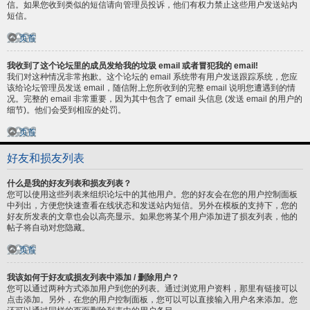
信。如果您收到类似的短信请向管理员投诉，他们有权力禁止这些用户发送站内
短信。
页首
我收到了这个论坛里的成员发给我的垃圾 email 或者冒犯我的 email!
我们对这种情况非常抱歉。这个论坛的 email 系统带有用户发送跟踪系统，您应
该给论坛管理员发送 email，随信附上您所收到的完整 email 说明您遭遇到的情
况。完整的 email 非常重要，因为其中包含了 email 头信息 (发送 email 的用户的
细节)。他们会受到相应的处罚。
页首
好友和损友列表
什么是我的好友列表和损友列表？
您可以使用这些列表来组织论坛中的其他用户。您的好友会在您的用户控制面板
中列出，方便您快速查看在线状态和发送站内短信。另外在模板的支持下，您的
好友所发表的文章也会以高亮显示。如果您将某个用户添加进了损友列表，他的
帖子将自动对您隐藏。
页首
我该如何于好友或损友列表中添加 / 删除用户？
您可以通过两种方式添加用户到您的列表。通过浏览用户资料，那里有链接可以
点击添加。另外，在您的用户控制面板，您可以可以直接输入用户名来添加。您