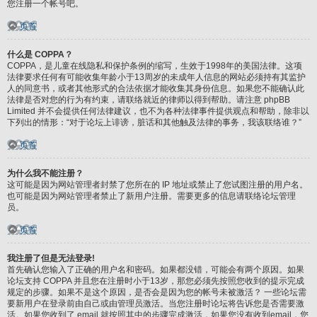
您注册一个帐号吧。
页首
什么是 COPPA？
COPPA，是儿童在线隐私和保护条例的缩写，生效于1998年的美国法律。这项
法律要求任何有可能收集年龄小于13周岁的未成年人信息的网站必须持有其监护
人的同意书，或者其他形式的合法依据才能收集其身份信息。如果您不能确认此
法律是否对您的行为有约束，请联络就近的律师以得到帮助。请注意 phpBB
Limited 并不会提供任何法律建议，也不为各种法律事件提供观点和帮助，除非以
下列出的情形：“对于论坛上诽谤，脏话和其他触及法律的事务，我该联络谁？”
页首
为什么我不能注册？
这可能是因为网站管理者封禁了您所在的 IP 地址或禁止了您试图注册的用户名。
也可能是因为网站管理者禁止了新用户注册。需要更多的信息请联络论坛管理
员。
页首
我注册了但是无法登录!
首先确认您输入了正确的用户名和密码。如果都没错，可能会有两个原因。如果
论坛支持 COPPA 并且您在注册时小于13岁，那您必须先按照您收到的提示完成
规定的步骤。如果不是这个原因，是否会是因为您的帐号未被激活？ 一些论坛需
要新用户在登录前由自己或由管理员激活。当您注册时论坛将告诉您是否需要激
活。如果您收到了 email 就按照其中的步骤完成激活，如果您没有收到email，您