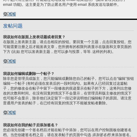
email 功能)。这主要是为了防止匿名用户使用 email 系统发送垃圾邮件。
页首
发帖问题
我该如何在版面上发表话题或者回复？
在版面上发表新主题，请点击相应的按钮。要回复一个主题，点击回复按钮。您
可能需要注册之后才能发表文章，您所拥有的权限列表显示在版面和文章页面的
下方 (比如 您可以发表新主题，您可以参与投票，等等. 这样的列表)。
页首
我该如何编辑或删除一个帖子？
除非您是管理员或版主，您只能编辑或删除您自己的帖子。您可以点击“编辑”按钮
编辑一个帖子 (有时必须在发表后的一段时间内)。如果有人已经回复过这篇帖
子，您的修改会在帖子中留下一段修改的痕迹显示在帖子的下方，这将列出您修
改的次数和时间。在没有回复的情况下不会显示，在管理员和版主修改的情况下
也可能不会显示，除非他们决定留下一段记录说明他们编辑帖子的原因。请注意
普通用户发表的帖子，在已经有回复的情况下不能被发帖者删除。
页首
我该如何在我的帖子后添加签名？
您必须先创建一个签名档后才能在帖子中添加，您可以在用户控制面板创建签名
档。当您创建签名档之后，请在发表帖子的页面中勾选
添加签名档
来添加签名。