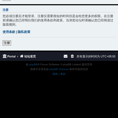
注册
您必须注册后才能登录。注册仅需要很短的时间但是会给您更多的权限。在注册
前请确认您已经明白我们的使用条款和政策。当浏览论坛时请确认您已经阅读过
版面规则。
使用条款
|
隐私政策
注册
Portal
论坛首页
所有显示的时间为
UTC+08:00
由
phpBB
® Forum Software © phpBB Limited 提供支持
简体中文语言由
phpBB Chinese
制作并提供支持
隐私
|
条款