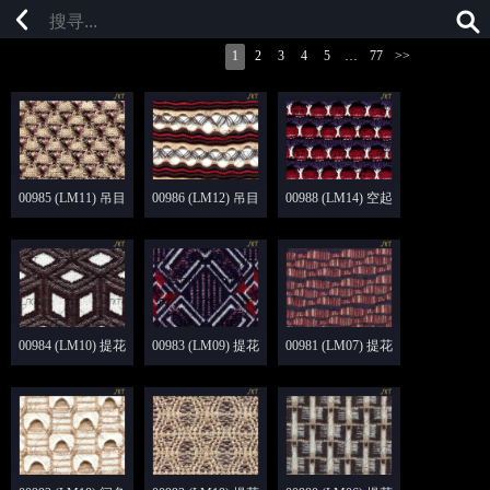
1
2
3
4
5
…
77
>>
00985 (LM11) 吊目
00986 (LM12) 吊目
00988 (LM14) 空起
移针 间色
移针 谷波 间色
移针 吊目
00984 (LM10) 提花
00983 (LM09) 提花
00981 (LM07) 提花
脱圈
谷波