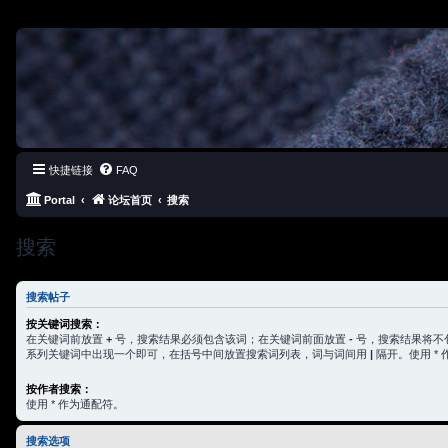
快捷链接
FAQ
Portal
论坛首页
搜索
搜索
搜索帖子
按关键词搜索：
在关键词前放置
+
号，搜索结果必须包含该词；在关键词前面放置
-
号，搜索结果将不
系列关键词中出现一个即可，在括号中间放置搜索词列表，词与词间用
|
隔开。使用 *
按作者搜索：
使用 * 作为通配符。
搜索选项