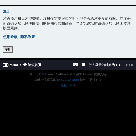
注册
您必须注册后才能登录。注册仅需要很短的时间但是会给您更多的权限。在注册
前请确认您已经明白我们的使用条款和政策。当浏览论坛时请确认您已经阅读过
版面规则。
使用条款
|
隐私政策
注册
Portal
论坛首页
所有显示的时间为
UTC+08:00
由
phpBB
® Forum Software © phpBB Limited 提供支持
简体中文语言由
phpBB Chinese
制作并提供支持
隐私
|
条款