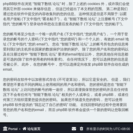
phpBB软件在浏览 “智能下数纸 论坛” 时，除了上述的 cookies 外，或许我们会使
用其它外部 cookie 来储存信息， 但这已经超出了本文档的范围。 第二种是我们
通过您在软件中提交的内容收集到的您的信息。 这种情况是但是不局限于: 以匿
名用户发帖 (下文中指代 “匿名帖子”)， 在 “智能下数纸 论坛” 上注册帐号 (下文中
指代 “您的帐号”) 登录动作和您在注册后发表的帖子 (下文中指代 “您的帖子”)。
您的帐号将至少包含一个唯一的用户名 (下文中指代 “您的用户名”)， 一个用于登
录您的帐号的个人密码 (下文中指代 “您的密码”) 和一个个人的， 有效的 email 地
址 (下文中指代 “您的 email”)。 您在 “智能下数纸 论坛” 上的帐号所包含的信息将
受到我们的主机所在国家的数据保护法律的保护。 除了您的用户名和您的密码以
及在注册过程中 “智能下数纸 论坛” 要求的email地址以外， 您的其他任何信息都
是可选的(除了软件使用者的特殊要求)。 在任何情况下， 您可以选择您的信息是
否被公开。 此外， 在您的帐号中， 您可以选择定向收发 phpBB 软件自动生成的
email。
您的密码在软件中以加密形式存在 (不可逆算法)， 所以它是安全的。 但是， 我们
希望您不要在不同的网站上使用相同的用户名和密码。 您的密码是您在 “智能下
数纸 论坛” 上访问您的帐号的唯一途径， 所以请谨慎保管您的密码并且在任何情
况下不会有任何与 “智能下数纸 论坛” 相关的个人或单位， 或者 phpBB， 或者任
何第三方组织需要您提供您的密码。 如果您不慎遗失您的密码， 您可以使用
phpBB 软件提供的 “我忘记了自己的密码” 功能。 在找回密码的过程中您将要回
答您的用户名和您的email， 而后 phpBB 软件将会提供一个新的密码让您取回帐
号。
Portal
论坛首页
所有显示的时间为
UTC+08:00