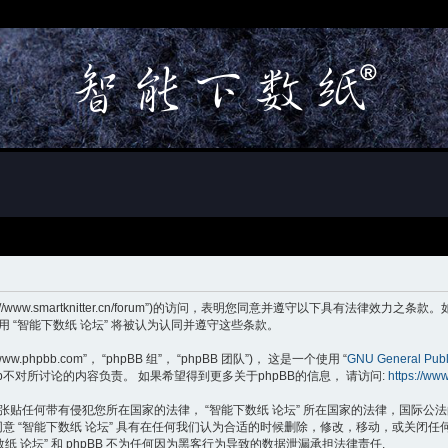
tps://www.smartknitter.cn/forum”)的访问，表明您同意并遵守以下具有
“智能下数纸 论坛” 将被认为认同并遵守这些条款。
phpbb.com”， “phpBB 组”， “phpBB 团队”)， 这是一个使用 “
GNU General Publ
B Group不对所讨论的内容负责。 如果希望得到更多关于phpBB的信息， 请访问:
https://ww
贴任何带有侵犯您所在国家的法律， “智能下数纸 论坛” 所在国家的法律，国际
同意 “智能下数纸 论坛” 具有在任何我们认为合适的时候删除，修改，移动，或关
论坛” 和 phpBB 不为任何因为黑客行为导致的数据泄漏承担法律责任.