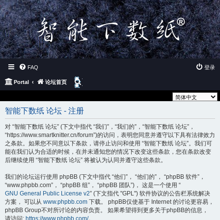
FAQ
登录
搜
Portal
论坛首页
索
语言设定：
智能下数纸 论坛 - 注册
对 “智能下数纸 论坛” (下文中指代 “我们”，“我们的”，“智能下数纸 论坛”，
“https://www.smartknitter.cn/forum”)的访问，表明您同意并遵守以下具有法律效力
之条款。如果您不同意以下条款，请停止访问和使用 “智能下数纸 论坛”。我们可
能在我们认为合适的时候，在并未通知您的情况下改变这些条款，您在条款改变
后继续使用 “智能下数纸 论坛” 将被认为认同并遵守这些条款。
我们的论坛运行使用 phpBB (下文中指代 “他们”， “他们的”， “phpBB 软件”，
“www.phpbb.com”， “phpBB 组”， “phpBB 团队”)， 这是一个使用 “
GNU General Public License v2
” (下文指代 "GPL") 软件协议的公告栏系统解决
方案， 可以从
www.phpbb.com
下载。 phpBB仅使基于 Internet 的讨论更容易，
phpBB Group不对所讨论的内容负责。 如果希望得到更多关于phpBB的信息，
请访问:
https://www.phpbb.com/
。