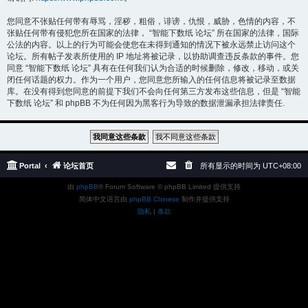
您同意不张贴任何带有辱骂，淫秽，粗俗，诽谤，仇恨，威胁，色情的内容，不
张贴任何带有侵犯您所在国家的法律， “智能下数纸 论坛” 所在国家的法律，国际
公法的内容。以上的行为可能会使您在未得到通知的情况下被永远禁止访问这个
论坛。所有帖子发表所使用的 IP 地址将被记录，以协助调查违反条款的事件。您
同意 “智能下数纸 论坛” 具有在任何我们认为合适的时候删除，修改，移动，或关
闭任何话题的权力。作为一个用户，您同意您所输入的任何信息将被记录至数据
库。在没有得到您同意的前提下我们不会向任何第三方发布这些信息，但是 “智能
下数纸 论坛” 和 phpBB 不为任何因为黑客行为导致的数据泄漏承担法律责任.
Portal
论坛首页
所有显示的时间为
UTC+08:00
由
phpBB
® Forum Software © phpBB Limited 提供支持
简体中文语言由
phpBB Chinese
制作并提供支持
隐私
|
条款